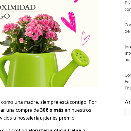
Bi
có
Com
de 
Jor
Int
aut
Con
Fe
Fir
, como una madre, siempre está contigo. Por
Ar
lizar una compra de
30€ o más
en nuestros
Ar
icios u hostelería), ¡tienes premio!
 su ticket en
Floristería Alicia Calpe
a