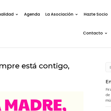
ualidad
Agenda
La Asociación
Hazte Socio
Contacto
empre está contigo,
En
Fir
de
mús