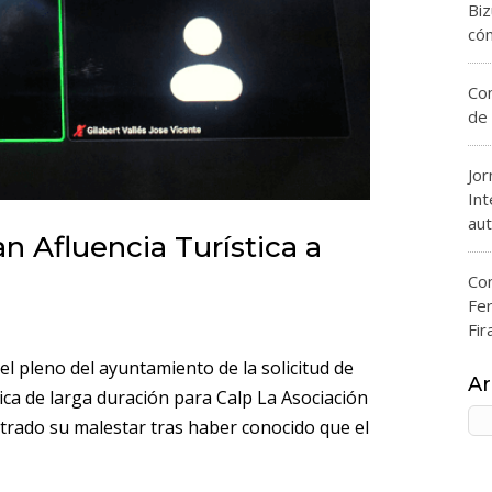
Bi
có
Com
de 
Jor
Int
aut
n Afluencia Turística a
Con
Fe
Fir
l pleno del ayuntamiento de la solicitud de
Ar
ica de larga duración para Calp La Asociación
Ar
rado su malestar tras haber conocido que el